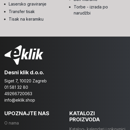
Lasersko graviranje
Torbe - izrada po
Transfer tisak
narudžbi
Tisak na keramiku
Desni klik d.o.o.
Siget 7, 10020 Zagreb
01 581 32 80
49266720063
info@eklik.shop
UPOZNAJTE NAS
KATALOZI
PROIZVODA
O nama
Katalog- kalendari i rokovnici