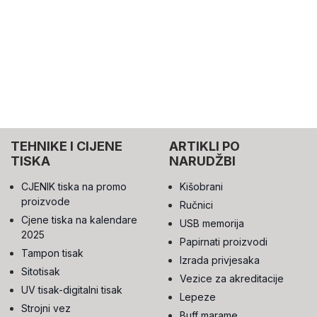
TEHNIKE I CIJENE
ARTIKLI PO
TISKA
NARUDŽBI
CJENIK tiska na promo
Kišobrani
proizvode
Ručnici
Cjene tiska na kalendare
USB memorija
2025
Papirnati proizvodi
Tampon tisak
Izrada privjesaka
Sitotisak
Vezice za akreditacije
UV tisak-digitalni tisak
Lepeze
Strojni vez
Buff marame