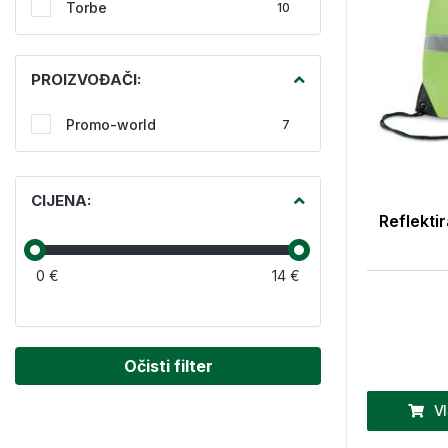
Torbe
10
PROIZVOĐAČI:
Promo-world
7
CIJENA:
Reflekti
0 €
14 €
Očisti filter
V