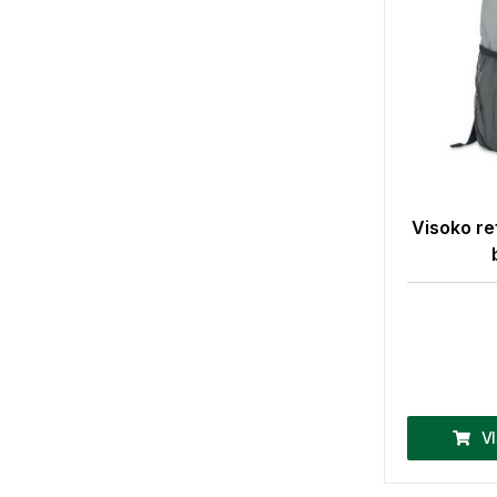
Visoko ref
V