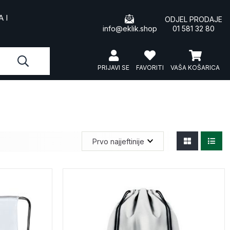
 I
ODJEL PRODAJE
info@eklik.shop
01 581 32 80
PRIJAVI SE
FAVORITI
VAŠA KOŠARICA