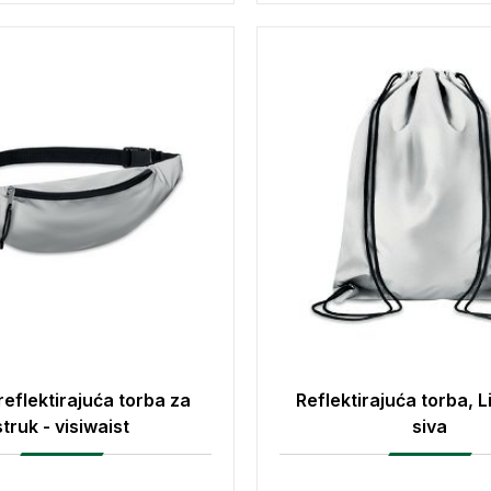
reflektirajuća torba za
Reflektirajuća torba, L
struk - visiwaist
siva