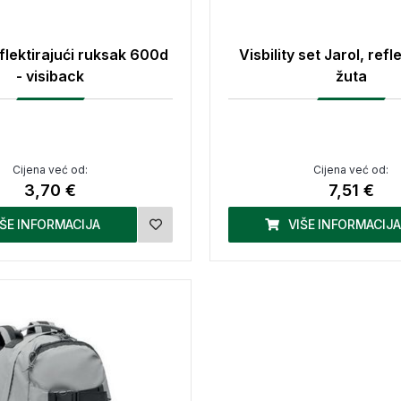
flektirajući ruksak 600d
Visbility set Jarol, refl
- visiback
žuta
Cijena već od:
Cijena već od:
3,70 €
7,51 €
IŠE INFORMACIJA
VIŠE INFORMACIJA