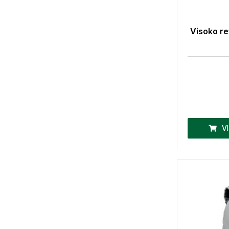
Visoko re
V