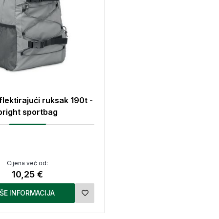
lektirajući ruksak 190t -
bright sportbag
Cijena već od:
10,25 €
IŠE INFORMACIJA