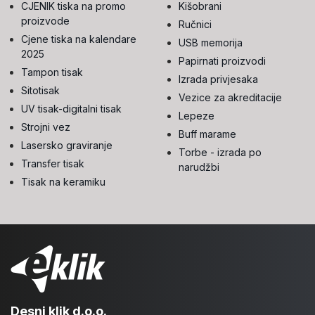
CJENIK tiska na promo
Kišobrani
proizvode
Ručnici
Cjene tiska na kalendare
USB memorija
2025
Papirnati proizvodi
Tampon tisak
Izrada privjesaka
Sitotisak
Vezice za akreditacije
UV tisak-digitalni tisak
Lepeze
Strojni vez
Buff marame
Lasersko graviranje
Torbe - izrada po
Transfer tisak
narudžbi
Tisak na keramiku
Desni klik d.o.o.