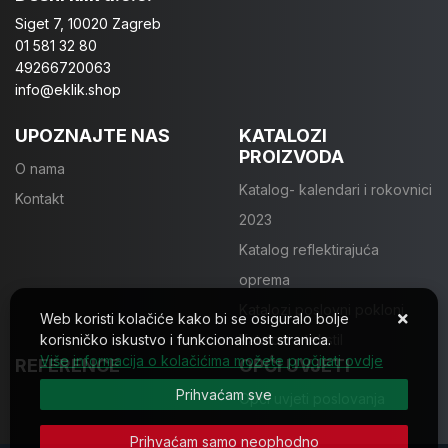
Siget 7, 10020 Zagreb
01 581 32 80
49266720063
info@eklik.shop
UPOZNAJTE NAS
KATALOZI
PROIZVODA
O nama
Katalog- kalendari i rokovnici
Kontakt
2023
Katalog reflektirajuća
oprema
Katalozi poslovni pokloni
Web koristi kolačiće kako bi se osiguralo bolje
korisničko iskustvo i funkcionalnost stranica.
Katalozi - tekstil
Više informacija o kolačićima možete pročitati ovdje
REFERENCE
OPĆI UVJETI
Prihvaćam sve
Opći uvjeti poslovanja
Prihvaćam samo neophodno