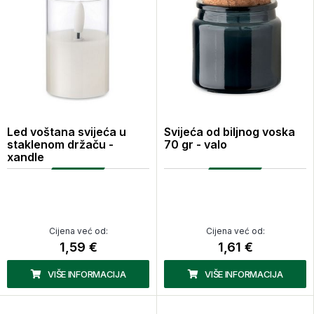
Led voštana svijeća u
Svijeća od biljnog voska
staklenom držaču -
70 gr - valo
xandle
Cijena već od:
Cijena već od:
1,59 €
1,61 €
VIŠE INFORMACIJA
VIŠE INFORMACIJA