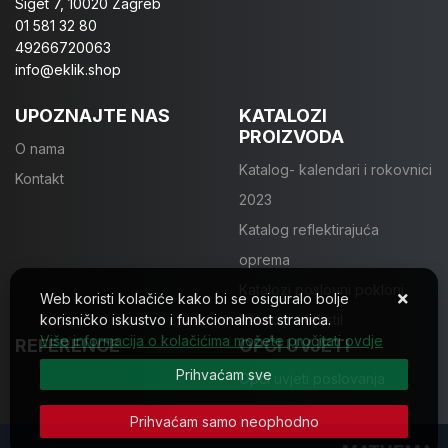
Siget 7, 10020 Zagreb
01 581 32 80
49266720063
info@eklik.shop
UPOZNAJTE NAS
KATALOZI
PROIZVODA
O nama
Katalog- kalendari i rokovnici
Kontakt
2023
Katalog reflektirajuća
oprema
Katalozi poslovni pokloni
Web koristi kolačiće kako bi se osiguralo bolje
korisničko iskustvo i funkcionalnost stranica.
Katalozi - tekstil
Više informacija o kolačićima možete pročitati ovdje
REFERENCE
OPĆI UVJETI
Prihvaćam sve
Opći uvjeti poslovanja
Prihvaćam samo neophodno