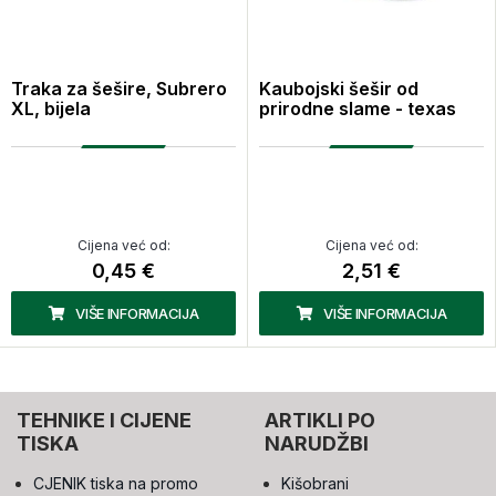
Traka za šešire, Subrero
Kaubojski šešir od
XL, bijela
prirodne slame - texas
Cijena već od:
Cijena već od:
0,45 €
2,51 €
VIŠE INFORMACIJA
VIŠE INFORMACIJA
TEHNIKE I CIJENE
ARTIKLI PO
TISKA
NARUDŽBI
CJENIK tiska na promo
Kišobrani