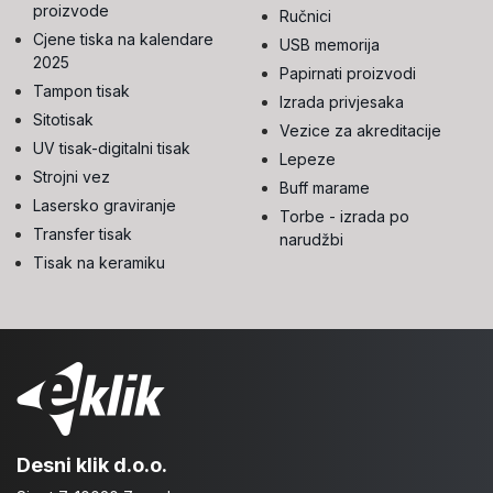
proizvode
Ručnici
Cjene tiska na kalendare
USB memorija
2025
Papirnati proizvodi
Tampon tisak
Izrada privjesaka
Sitotisak
Vezice za akreditacije
UV tisak-digitalni tisak
Lepeze
Strojni vez
Buff marame
Lasersko graviranje
Torbe - izrada po
Transfer tisak
narudžbi
Tisak na keramiku
Desni klik d.o.o.