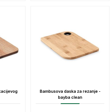
kacijevog
Bambusova daska za rezanje -
bayba clean