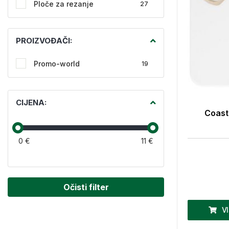
Ploče za rezanje
27
PROIZVOĐAČI:
Promo-world
19
CIJENA:
Coaste
0 €
11 €
Očisti filter
V