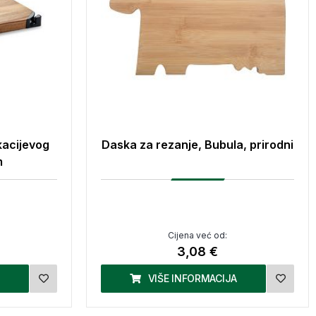
kacijevog
Daska za rezanje, Bubula, prirodni
m
Cijena već od:
3,08 €
VIŠE INFORMACIJA