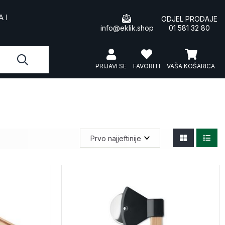
 I
ODJEL PRODAJE
info@eklik.shop
01 581 32 80
PRIJAVI SE
FAVORITI
VAŠA KOŠARICA