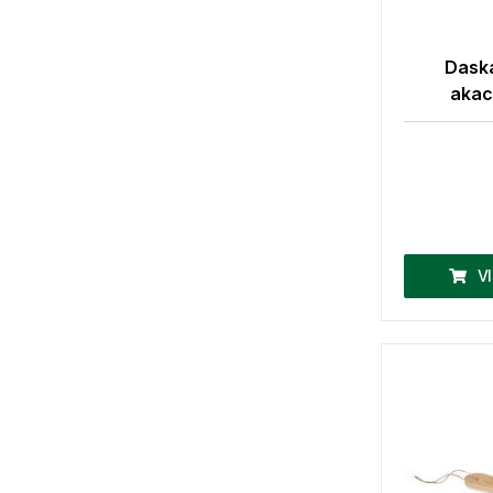
Daska
akac
V