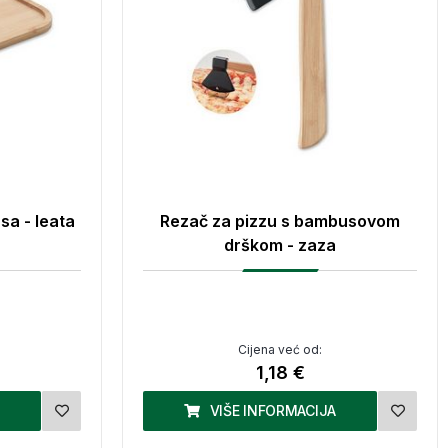
sa - leata
Rezač za pizzu s bambusovom
drškom - zaza
Cijena već od:
1,18 €
VIŠE INFORMACIJA