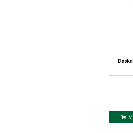
Daska 
V