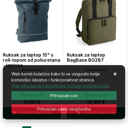
Ruksak za laptop 15" s
Ruksak za laptop
roll-topom od poliuretana
BagBase BG287
- laptosa
Web koristi kolačiće kako bi se osiguralo bolje
korisničko iskustvo i funkcionalnost stranica.
Više informacija o kolačićima možete pročitati ovdje
Cijena već od:
Prihvaćam sve
Cijena već od:
10,61 €
10,99 €
Prihvaćam samo neophodno
VIŠE INFORMACIJA
VIŠE INFORMACIJA