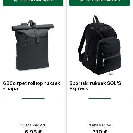
600d rpet rolltop ruksak
Sportski ruksak SOL'S
- napa
Express
Cijena već od:
Cijena već od:
6,98 €
7,10 €