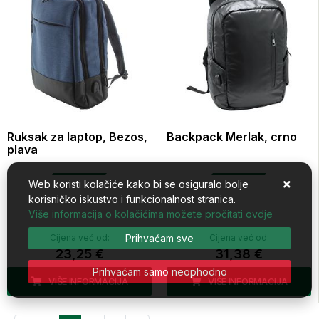
Ruksak za laptop, Bezos,
Backpack Merlak, crno
plava
Web koristi kolačiće kako bi se osiguralo bolje
korisničko iskustvo i funkcionalnost stranica.
Više informacija o kolačićima možete pročitati ovdje
Cijena već od:
Prihvaćam sve
Cijena već od:
23,25 €
31,38 €
Prihvaćam samo neophodno
VIŠE INFORMACIJA
VIŠE INFORMACIJA