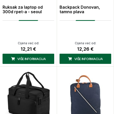
Ruksak za laptop od
Backpack Donovan,
300d rpet-a - seoul
tamno plava
Cijena već od:
Cijena već od:
12,21 €
12,26 €
VIŠE INFORMACIJA
VIŠE INFORMACIJA